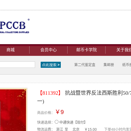
商城
会员中心
邮币卡学院
关于我
第二代鉴定盒
集邮册
纸币
【811392】
抗战暨世界反法西斯胜利50/7
一)
￥9
商品价格：
快递选择：
中通快递【现付】
物流运费：
浙江
至
北京
￥15.00
下单48小时内发